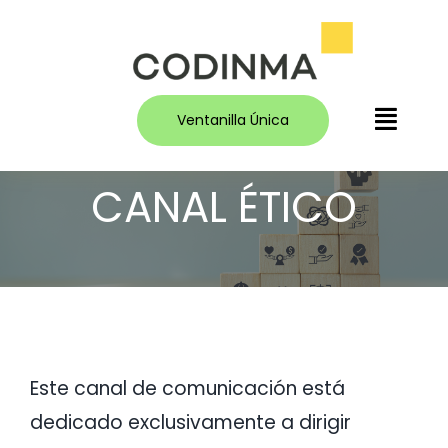
Saltar
al
contenido
Ventanilla Única
Toggl
Navig
CANAL ÉTICO
Inicio
El Colegio
Servicios
Empleo y prácticas
Este canal de comunicación está
Prensa
dedicado exclusivamente a dirigir