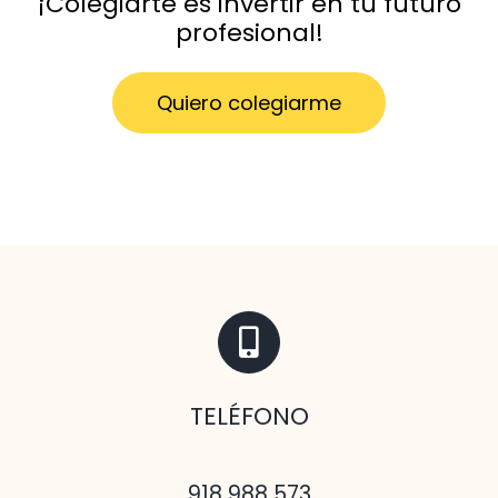
¡Colegiarte es invertir en tu futuro
profesional!
Quiero colegiarme
TELÉFONO
918 988 573